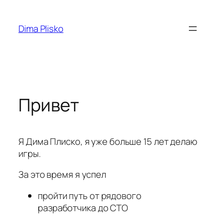
Skip
to
Dima Plisko
content
Привет
Я Дима Плиско, я уже больше 15 лет делаю
игры.
За это время я успел
пройти путь от рядового
разработчика до CTO